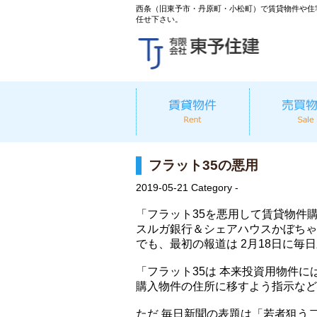
西条（旧東予市・丹原町・小松町）で賃貸物件や住
任せ下さい。
フラット35の悪用
2019-05-21
Category -
「フラット35を悪用して賃貸物件
スルガ銀行＆シェアハウスかぼちゃ
でも、最初の報道は 2月18日に毎
「フラット35は 本来投資用物件
購入物件の住所に移すよう指示など
ただ 毎日新聞の表題は「若者狙う