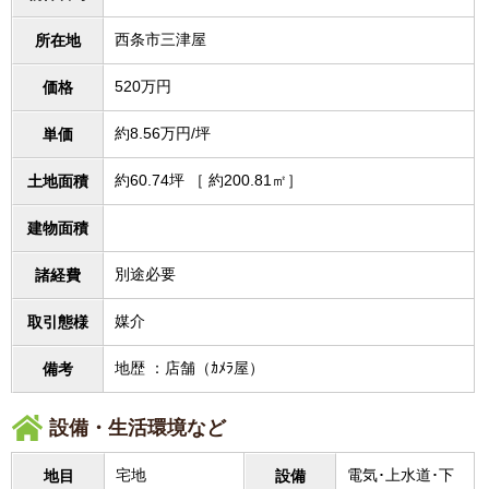
西条市三津屋
所在地
520万円
価格
約8.56万円/坪
単価
約60.74坪 ［ 約200.81㎡］
土地面積
建物面積
別途必要
諸経費
媒介
取引態様
地歴 ：店舗（ｶﾒﾗ屋）
備考
設備・生活環境など
宅地
電気･上水道･下
地目
設備