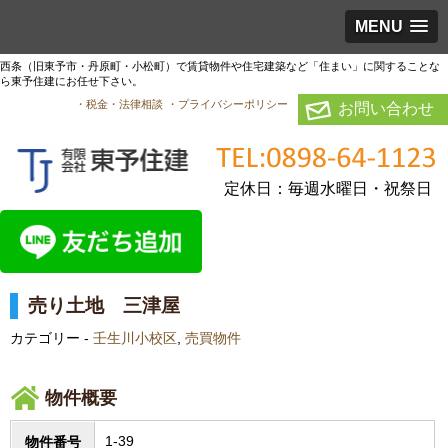
MENU
西条（旧東予市・丹原町・小松町）で賃貸物件や住宅建築など「住まい」に関することな
ら東予住建にお任せ下さい。
・税金・法律相談
・プライバシーポリシー
お問い合わせ
定休日：毎週水曜日・祝祭日
売り土地 三津屋
カテゴリー -
壬生川小校区
,
売買物件
物件概要
1-39
物件番号