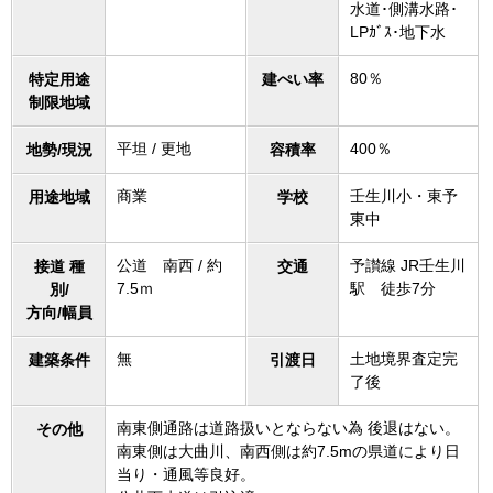
水道･側溝水路･
LPｶﾞｽ･地下水
80％
特定用途
建ぺい率
制限地域
平坦 / 更地
400％
地勢/現況
容積率
商業
壬生川小・東予
用途地域
学校
東中
公道 南西 / 約
予讃線 JR壬生川
接道 種
交通
7.5ｍ
駅 徒歩7分
別/
方向/幅員
無
土地境界査定完
建築条件
引渡日
了後
南東側通路は道路扱いとならない為 後退はない。
その他
南東側は大曲川、南西側は約7.5mの県道により日
当り・通風等良好。