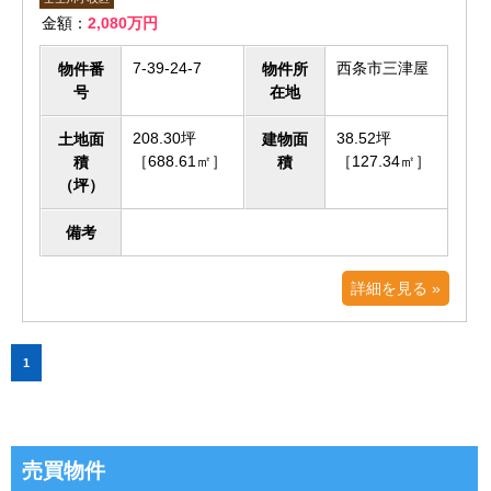
金額：
2,080万円
7-39-24-7
西条市三津屋
物件番
物件所
号
在地
208.30坪
38.52坪
土地面
建物面
［688.61㎡］
［127.34㎡］
積
積
（坪）
備考
詳細を見る »
1
売買物件