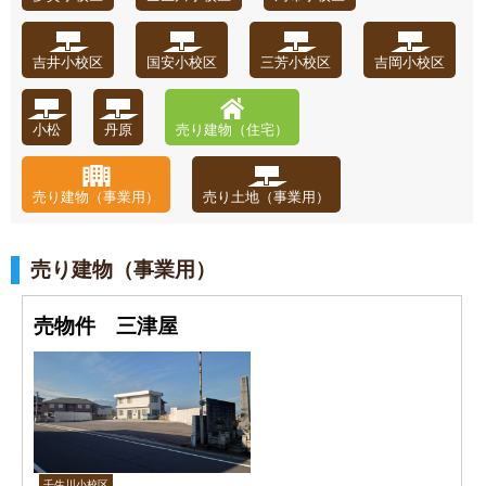
吉井小校区
国安小校区
三芳小校区
吉岡小校区
小松
丹原
売り建物（住宅）
売り建物（事業用）
売り土地（事業用）
売り建物（事業用）
売物件 三津屋
壬生川小校区