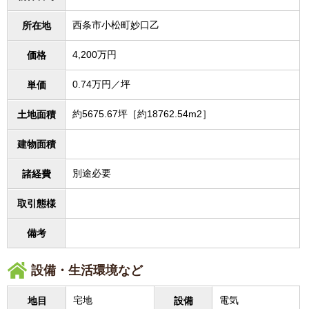
西条市小松町妙口乙
所在地
4,200万円
価格
0.74万円／坪
単価
約5675.67坪［約18762.54m2］
土地面積
建物面積
別途必要
諸経費
取引態様
備考
設備・生活環境など
宅地
電気
地目
設備