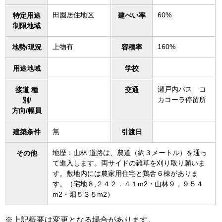
田園居住地区
60%
特定用途
建ぺい率
制限地域
上物有
160%
地勢/現況
容積率
用途地域
学校
瀬戸内バス コ
接道 種
交通
カコーラ停留所
別/
方向/幅員
無
建築条件
引渡日
地歴：山林 道路は、農道（約３メートル）を通っ
その他
て進入します。両サイドの雑草を刈り取り願いま
す。敷地内には農家用住宅と鶏舎６棟がありま
す。（宅地８,２４２．４１m2・山林９，９５４
m2・畑５３５m2）
※上記概要は変更となる場合があります。