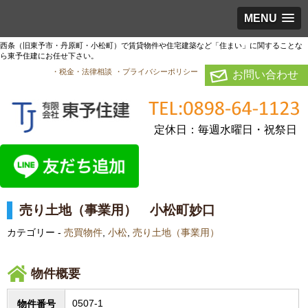
MENU
西条（旧東予市・丹原町・小松町）で賃貸物件や住宅建築など「住まい」に関することな
ら東予住建にお任せ下さい。
・税金・法律相談
・プライバシーポリシー
お問い合わせ
定休日：毎週水曜日・祝祭日
売り土地（事業用） 小松町妙口
カテゴリー -
売買物件
,
小松
,
売り土地（事業用）
物件概要
0507-1
物件番号