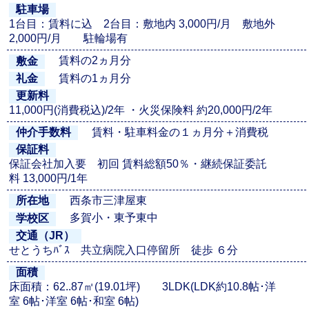
駐車場
1台目：賃料に込 2台目：敷地内 3,000円/月 敷地外
2,000円/月 駐輪場有
賃料の2ヵ月分
敷金
賃料の1ヵ月分
礼金
更新料
11,000円(消費税込)/2年 ・火災保険料 約20,000円/2年
賃料・駐車料金の１ヵ月分＋消費税
仲介手数料
保証料
保証会社加入要 初回 賃料総額50％・継続保証委託
料 13,000円/1年
西条市三津屋東
所在地
多賀小・東予東中
学校区
交通（JR）
せとうちﾊﾞｽ 共立病院入口停留所 徒歩 ６分
面積
床面積：62..87㎡(19.01坪) 3LDK(LDK約10.8帖･洋
室 6帖･洋室 6帖･和室 6帖)