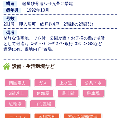
軽量鉄骨造ｽﾚｰﾄ瓦葺２階建
構造
1992年10月
築年月
号数
201号 即入居可 総戸数4戸 2階建の2階部分
備考
閑静な住宅地。ｴｱｺﾝ付。公園が近くお子様の遊び場所
として最適♪。ｽｰﾊﾟｰ･ﾄﾞﾗｯｸﾞｽﾄｱ･銀行･ｺﾝﾋﾞﾆ･GSなど
近隣に有。敷地内ｺﾞﾐ置場。
設備・生活環境など
四国電力
ガス
上水道
公共下水
2階以上
角部屋
最上階
駐車場
駐輪場
ゴミ置場
エアコン
照明器具
室内洗濯機置場