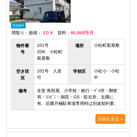
賃貸物件
間取り・面積：
2ＤＫ
賃料：
40,000円/月
101号
小松町新屋敷
物件番
場所
2DK 小松町
号
新屋敷
101号 入居
小松小・小松
空き状
学校区
可
中
況
全室 角部屋。小学校・銀行・ﾊﾞｽ停・郵便
備考
局・ｺﾝﾋﾞﾆ・病院・GS・駐在所、近隣に
有。近隣月極駐車場専用時は別途契約要。
詳細を見る »