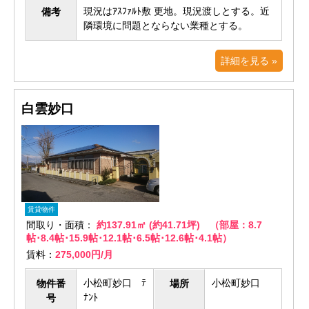
現況はｱｽﾌｧﾙﾄ敷 更地。現況渡しとする。近
備考
隣環境に問題とならない業種とする。
詳細を見る »
白雲妙口
賃貸物件
間取り・面積：
約137.91㎡ (約41.71坪) （部屋：8.7
帖･8.4帖･15.9帖･12.1帖･6.5帖･12.6帖･4.1帖）
賃料：
275,000円/月
小松町妙口 ﾃ
小松町妙口
物件番
場所
ﾅﾝﾄ
号