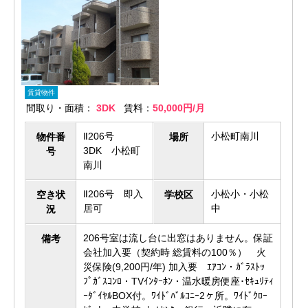
賃貸物件
間取り・面積：
3DK
賃料：
50,000円/月
Ⅱ206号
小松町南川
物件番
場所
3DK 小松町
号
南川
Ⅱ206号 即入
小松小・小松
空き状
学校区
居可
中
況
206号室は流し台に出窓はありません。保証
備考
会社加入要（契約時 総賃料の100％） 火
災保険(9,200円/年) 加入要 ｴｱｺﾝ・ｶﾞﾗｽﾄｯ
ﾌﾟｶﾞｽｺﾝﾛ・TVｲﾝﾀｰﾎﾝ・温水暖房便座･ｾｷｭﾘﾃｨ
ｰﾀﾞｲﾔﾙBOX付。ﾜｲﾄﾞﾊﾞﾙｺﾆｰ2ヶ所。ﾜｲﾄﾞｸﾛｰ