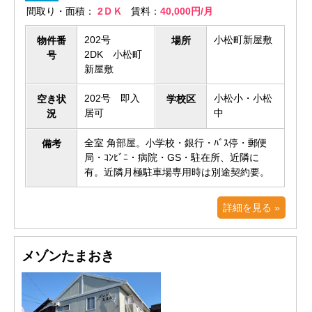
間取り・面積：
2ＤＫ
賃料：
40,000円/月
202号
小松町新屋敷
物件番
場所
2DK 小松町
号
新屋敷
202号 即入
小松小・小松
空き状
学校区
居可
中
況
全室 角部屋。小学校・銀行・ﾊﾞｽ停・郵便
備考
局・ｺﾝﾋﾞﾆ・病院・GS・駐在所、近隣に
有。近隣月極駐車場専用時は別途契約要。
詳細を見る »
メゾンたまおき