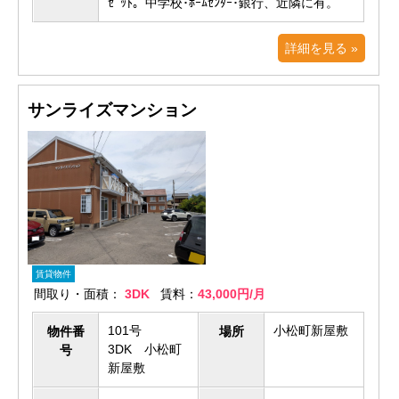
ｾﾞｯﾄ。中学校･ﾎｰﾑｾﾝﾀｰ･銀行、近隣に有。
詳細を見る »
サンライズマンション
賃貸物件
間取り・面積：
3DK
賃料：
43,000円/月
101号
小松町新屋敷
物件番
場所
3DK 小松町
号
新屋敷