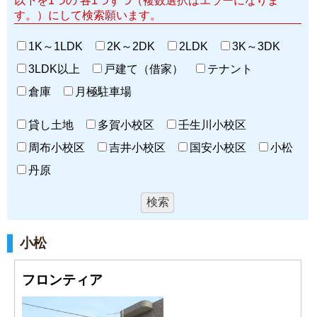
以下を1つの 各1つずつ（複数選択はエラーになりま
す。）にして検索願います。
1K～1LDK
2K～2DK
2LDK
3K～3DK
3LDK以上
戸建て（借家）
テナント
倉庫
月極駐車場
貸し土地
多賀小校区
壬生川小校区
周布小校区
吉井小校区
国安小校区
小松
丹原
小松
フロンティア