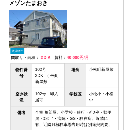
メゾンたまおき
賃貸物件
間取り・面積：
2ＤＫ
賃料：
40,000円/月
102号
小松町新屋敷
物件番
場所
2DK 小松町
号
新屋敷
102号 即入
小松小・小松
空き状
学校区
居可
中
況
全室 角部屋。小学校・銀行・ﾊﾞｽ停・郵便
備考
局・ｺﾝﾋﾞﾆ・病院・GS・駐在所、近隣に
有。近隣月極駐車場専用時は別途契約要。