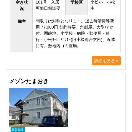
101号 入居
小松小・小松
空き状
学校区
可能日相談要
中
況
間取りは対称となります。退去時清掃等費
備考
用 77,000円 契約時要。角部屋。大型ｴｱｺﾝ
付。閑静地。小学校・病院・郵便局・銀
行・小松ｻｰﾋﾞｽｾﾝﾀｰ(旧小松総合支所)、近隣
に有。敷地内ゴミ置場。
詳細を見る »
メゾンたまおき
賃貸物件