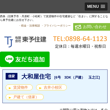
MENU
西条（旧東予市・丹原町・小松町）で賃貸物件や住宅建築など「住まい」に関することな
ら東予住建にお任せ下さい。
・税金・法律相談
・プライバシーポリシー
お問い合わせ
定休日：毎週水曜日・祝祭日
大和屋住宅
借家
[6号 3DK（戸建） 玉之江]
賃貸物件
吉井小校区
戸建て（借家）
※間取り図と実物とでは、多少