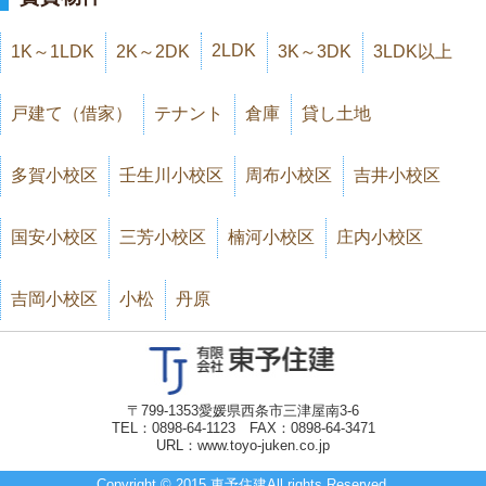
2LDK
1K～1LDK
2K～2DK
3K～3DK
3LDK以上
戸建て（借家）
テナント
倉庫
貸し土地
多賀小校区
壬生川小校区
周布小校区
吉井小校区
国安小校区
三芳小校区
楠河小校区
庄内小校区
吉岡小校区
小松
丹原
〒799-1353愛媛県西条市三津屋南3-6
TEL：0898-64-1123 FAX：0898-64-3471
URL：www.toyo-juken.co.jp
Copyright © 2015 東予住建All rights Reserved.