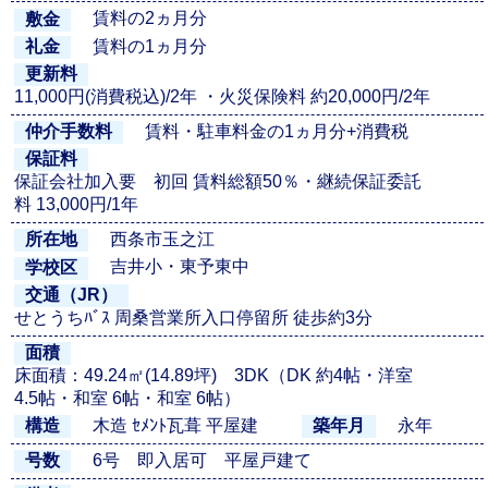
賃料の2ヵ月分
敷金
賃料の1ヵ月分
礼金
更新料
11,000円(消費税込)/2年 ・火災保険料 約20,000円/2年
賃料・駐車料金の1ヵ月分+消費税
仲介手数料
保証料
保証会社加入要 初回 賃料総額50％・継続保証委託
料 13,000円/1年
西条市玉之江
所在地
吉井小・東予東中
学校区
交通（JR）
せとうちﾊﾞｽ 周桑営業所入口停留所 徒歩約3分
面積
床面積：49.24㎡(14.89坪) 3DK（DK 約4帖・洋室
4.5帖・和室 6帖・和室 6帖）
木造 ｾﾒﾝﾄ瓦葺 平屋建
永年
構造
築年月
6号 即入居可 平屋戸建て
号数