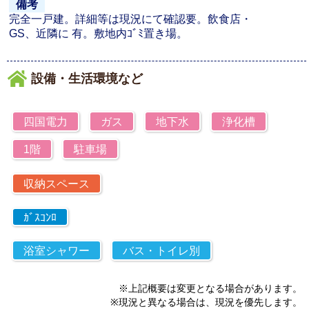
備考
完全一戸建。詳細等は現況にて確認要。飲食店・
GS、近隣に 有。敷地内ｺﾞﾐ置き場。
設備・生活環境など
四国電力
ガス
地下水
浄化槽
1階
駐車場
収納スペース
ｶﾞｽｺﾝﾛ
浴室シャワー
バス・トイレ別
※上記概要は変更となる場合があります。
※現況と異なる場合は、現況を優先します。