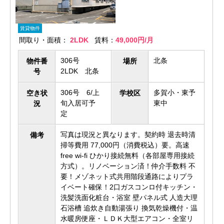
賃貸物件
間取り・面積：
2LDK
賃料：
49,000円/月
306号
北条
物件番
場所
2LDK 北条
号
306号 6/上
多賀小・東予
空き状
学校区
旬入居可予
東中
況
定
写真は現況と異なります。契約時 退去時清
備考
掃等費用 77,000円（消費税込）要。高速
free wi-fi ひかり接続無料（各部屋専用接続
方式）。リノベーション済！仲介手数料 不
要！メゾネット式共用階段通路によりプラ
イベート確保！2口ガスコンロ付キッチン・
洗髪洗面化粧台・浴室 壁パネル式 人造大理
石浴槽 追炊き自動湯張り 換気乾燥機付・温
水暖房便座・ＬＤＫ大型エアコン・全室リ