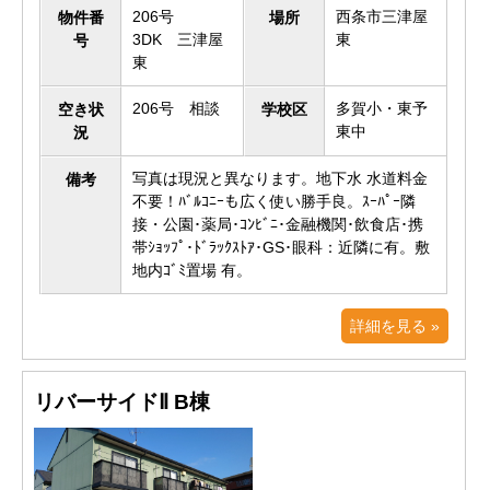
206号
西条市三津屋
物件番
場所
3DK 三津屋
東
号
東
206号 相談
多賀小・東予
空き状
学校区
東中
況
写真は現況と異なります。地下水 水道料金
備考
不要！ﾊﾞﾙｺﾆｰも広く使い勝手良。ｽｰﾊﾟｰ隣
接・公園･薬局･ｺﾝﾋﾞﾆ･金融機関･飲食店･携
帯ｼｮｯﾌﾟ･ﾄﾞﾗｯｸｽﾄｱ･GS･眼科：近隣に有。敷
地内ｺﾞﾐ置場 有。
詳細を見る »
リバーサイドⅡ B棟