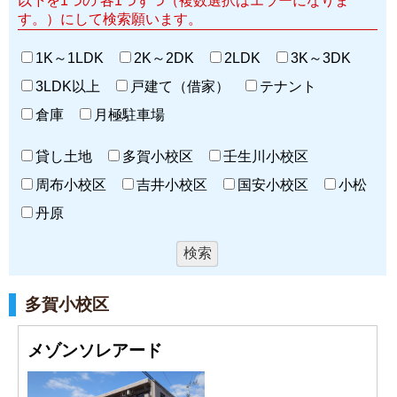
以下を1つの 各1つずつ（複数選択はエラーになりま
す。）にして検索願います。
1K～1LDK
2K～2DK
2LDK
3K～3DK
3LDK以上
戸建て（借家）
テナント
倉庫
月極駐車場
貸し土地
多賀小校区
壬生川小校区
周布小校区
吉井小校区
国安小校区
小松
丹原
多賀小校区
メゾンソレアード