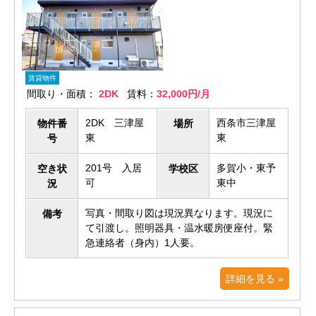
賃貸物件
間取り・面積：
2DK
賃料：
32,000円/月
2DK 三津屋
西条市三津屋
物件番
場所
東
東
号
201号 入居
多賀小・東予
空き状
学校区
可
東中
況
写真・間取り図は現況異なります。現況に
備考
て引渡し。照明器具・温水暖房便座付。緊
急連絡者（身内）1人要。
詳細を見る »