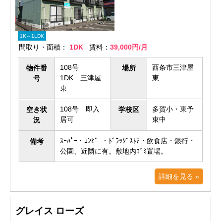
1K～1LDK
間取り・面積：
1DK
賃料：
39,000円/月
108号
西条市三津屋
物件番
場所
1DK 三津屋
東
号
東
108号 即入
多賀小・東予
空き状
学校区
居可
東中
況
ｽｰﾊﾟｰ・ｺﾝﾋﾞﾆ・ﾄﾞﾗｯｸﾞｽﾄｱ・飲食店・銀行・
備考
公園、近隣に有。敷地内ｺﾞﾐ置場。
詳細を見る »
グレイス ローズ