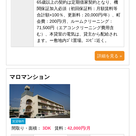
65歳以上の契約は定期借家契約となり、機
関保証加入必須（初回保証料：月額賃料等
合計額×100％、更新料：20,000円/年）、町
会費：200円/月、ルームクリーニング：
71,500円（エアコンクリーニング費用含
む）、本貸室の電気は、貸主から配給され
ます。ー敷地内ｺﾞﾐ置場。ｺﾝﾋﾞﾆ近く。
詳細を見る »
マロマンション
賃貸物件
間取り・面積：
3DK
賃料：
42,000円/月