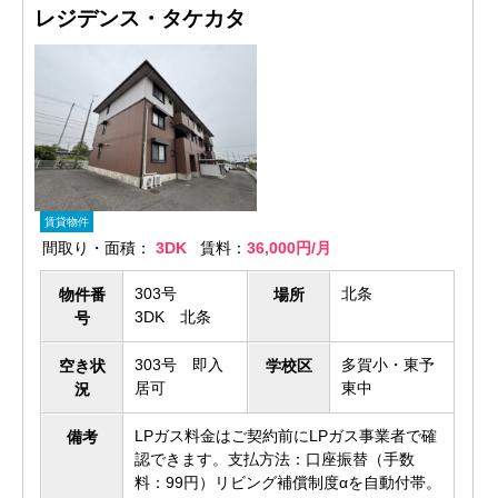
レジデンス・タケカタ
賃貸物件
間取り・面積：
3DK
賃料：
36,000円/月
303号
北条
物件番
場所
3DK 北条
号
303号 即入
多賀小・東予
空き状
学校区
居可
東中
況
LPガス料金はご契約前にLPガス事業者で確
備考
認できます。支払方法：口座振替（手数
料：99円）リビング補償制度αを自動付帯。