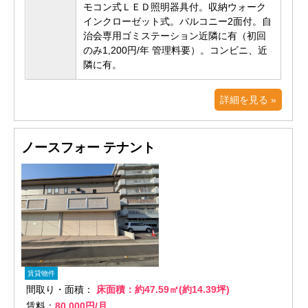
モコン式ＬＥＤ照明器具付。収納ウォーク
インクローゼット式。バルコニー2面付。自
治会専用ゴミステーション近隣に有（初回
のみ1,200円/年 管理料要）。コンビニ、近
隣に有。
詳細を見る »
ノースフォー テナント
賃貸物件
間取り・面積：
床面積：約47.59㎡(約14.39坪)
賃料：
80,000円/月