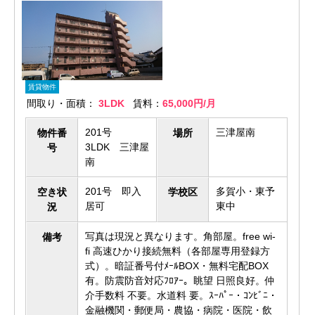
賃貸物件
間取り・面積：
3LDK
賃料：
65,000円/月
201号
三津屋南
物件番
場所
3LDK 三津屋
号
南
201号 即入
多賀小・東予
空き状
学校区
居可
東中
況
写真は現況と異なります。角部屋。free wi-
備考
fi 高速ひかり接続無料（各部屋専用登録方
式）。暗証番号付ﾒｰﾙBOX・無料宅配BOX
有。防震防音対応ﾌﾛｱｰ。眺望 日照良好。仲
介手数料 不要。水道料 要。ｽｰﾊﾟｰ・ｺﾝﾋﾞﾆ・
金融機関・郵便局・農協・病院・医院・飲