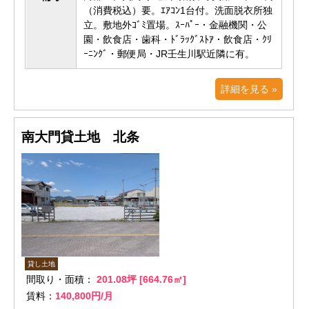
（消費税込）要。ｴｱｺﾝ1台付。洗面脱衣所独
立。敷地外ｺﾞﾐ置場。ｽｰﾊﾟｰ・金融機関・公
園・飲食店・歯科・ﾄﾞﾗｯｸﾞｽﾄｱ・飲食店・ｸﾘ
ｰﾆﾝｸﾞ・郵便局・JR壬生川駅近隣に有。
詳細を見る »
南大門貸土地 北条
貸し土地
間取り・面積：
201.08坪 [664.76㎡]
賃料：
140,800円/月