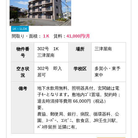
1K～1LDK
間取り・面積：
1Ｋ
賃料：
41,000円/月
302号 1K
三津屋南
物件番
場所
三津屋南
号
302号 即入
多賀小・東予
空き状
学校区
居可
東中
況
地下水飲用無料。照明器具付。玄関鍵は電
備考
子ｷｰとなります。敷地内ｺﾞﾐ置場。契約時；
退去時清掃等費用 66,000円（税込）
要
農協、郵便局、銀行、病院、循環器科、公
園、ｽｰﾊﾟｰ、ｺﾝﾋﾞﾆ、飲食店、JR壬生川駅、
ﾊﾞｽ停留所 近隣に有。