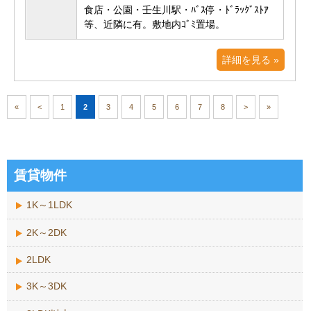
食店・公園・壬生川駅・ﾊﾞｽ停・ﾄﾞﾗｯｸﾞｽﾄｱ
等、近隣に有。敷地内ｺﾞﾐ置場。
詳細を見る »
«
<
1
2
3
4
5
6
7
8
>
»
賃貸物件
1K～1LDK
2K～2DK
2LDK
3K～3DK