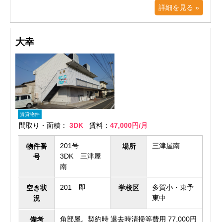
詳細を見る »
大幸
賃貸物件
間取り・面積：
3DK
賃料：
47,000円/月
201号
三津屋南
物件番
場所
3DK 三津屋
号
南
201 即
多賀小・東予
空き状
学校区
東中
況
角部屋。契約時 退去時清掃等費用 77,000円
備考