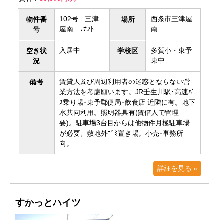
102号 三津
西条市三津屋
物件番
場所
屋南 ﾃﾅﾝﾄ
南
号
入居中
多賀小・東予
空き状
学校区
東中
況
賃貸人及び周辺利用者の迷惑とならない営
備考
業方法を考慮願います。JR壬生川駅･高速ﾊﾞ
ｽ乗り場･東予郵便局･飲食店 近隣に有。地下
水共同利用。照明器具有(賃借人で管理
要)。駐車場3台目からは他物件月極駐車場
が必要。敷地外ｺﾞﾐ置き場。小売･事務所
向。
詳細を見る »
すかっとハイツ