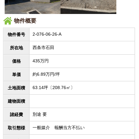
物件概要
2-076-06-26-A
物件番号
西条市石田
所在地
435万円
価格
約6.89万円/坪
単価
63.14坪〔208.76㎡〕
土地面積
建物面積
別途 要
諸経費
一般媒介 報酬当方不払い
取引態様