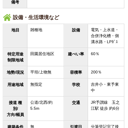
備考
設備・生活環境など
雑種地
電気・上水道・
地目
設備
合併浄化槽・側
溝水路・LPｶﾞｽ
田園居住地区
60％
特定用途
建ぺい率
制限地域
平坦/上物無
200％
地勢/現況
容積率
無指定
吉井小・東予東
用途地域
学校
中
公道/北西/約
JR予讃線 玉之
接道 種
交通
5.5m
江駅 徒歩 約6分
別/
方向/幅員
無
分筆登記完了後
建築条件
引渡日