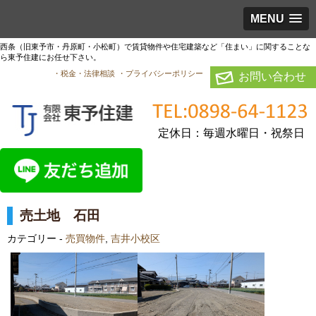
MENU
西条（旧東予市・丹原町・小松町）で賃貸物件や住宅建築など「住まい」に関することな
ら東予住建にお任せ下さい。
・税金・法律相談
・プライバシーポリシー
お問い合わせ
定休日：毎週水曜日・祝祭日
売土地 石田
カテゴリー -
売買物件
,
吉井小校区