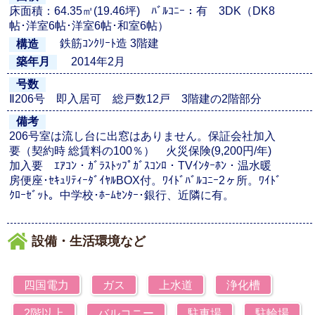
床面積：64.35㎡(19.46坪) ﾊﾞﾙｺﾆｰ：有 3DK（DK8
帖･洋室6帖･洋室6帖･和室6帖）
鉄筋ｺﾝｸﾘｰﾄ造 3階建
構造
2014年2月
築年月
号数
Ⅱ206号 即入居可 総戸数12戸 3階建の2階部分
備考
206号室は流し台に出窓はありません。保証会社加入
要（契約時 総賃料の100％） 火災保険(9,200円/年)
加入要 ｴｱｺﾝ・ｶﾞﾗｽﾄｯﾌﾟｶﾞｽｺﾝﾛ・TVｲﾝﾀｰﾎﾝ・温水暖
房便座･ｾｷｭﾘﾃｨｰﾀﾞｲﾔﾙBOX付。ﾜｲﾄﾞﾊﾞﾙｺﾆｰ2ヶ所。ﾜｲﾄﾞ
ｸﾛｰｾﾞｯﾄ。中学校･ﾎｰﾑｾﾝﾀｰ･銀行、近隣に有。
設備・生活環境など
四国電力
ガス
上水道
浄化槽
2階以上
バルコニー
駐車場
駐輪場