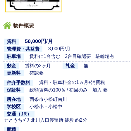
物件概要
50,000円/月
賃料
3,000円/月
管理費・共益費
賃料に1台含む 2台目確認要 駐輪場有
駐車場
賃料の2ヶ月
無
敷金
礼金
確認要
更新料
賃料・駐車料金の1ヵ月+消費税
仲介手数料
総額賃料の100％ / 初回のみ 加入 要
保証料
西条市小松町南川
所在地
小松小・小松中
学校区
交通（JR）
せとうちﾊﾞｽ 北川入口停留所 徒歩 約2分
面積