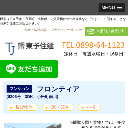
MENU
西条（旧東予市・丹原町・小松町）で賃貸物件や住宅建築など「住まい」に関することな
ら東予住建にお任せ下さい。
・税金・法律相談
・プライバシーポリシー
お問い合わせ
定休日：毎週水曜日・祝祭日
フロンティア
マンション
[Ⅱ206号 3DK 小松町南川]
賃貸物件
3K～3DK
小松
※間取り図と実物とでは、多少
異なる場合があります。