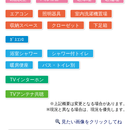
エアコン
照明器具
室内洗濯機置場
収納スペース
クローゼット
下足箱
ｶﾞｽｺﾝﾛ
浴室シャワー
シャワー付トイレ
暖房便座
バス・トイレ別
TVインターホン
TVアンテナ共聴
※上記概要は変更となる場合があります。
※現況と異なる場合は、現況を優先します。
見たい画像をクリックしてね