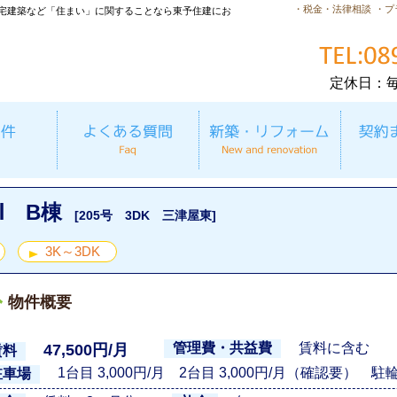
・税金・法律相談
・プ
宅建築など「住まい」に関することなら東予住建にお
定休日：
Ⅰ B棟
[205号 3DK 三津屋東]
3K～3DK
物件概要
賃料に含む
管理費・共益費
47,500円/月
賃料
1台目 3,000円/月 2台目 3,000円/月（確認要） 駐
駐車場