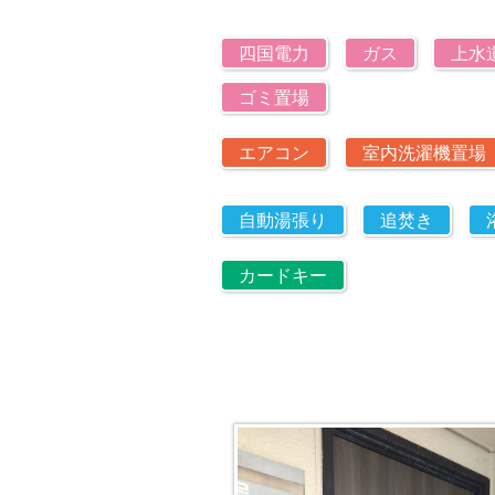
四国電力
ガス
上水
ゴミ置場
エアコン
室内洗濯機置場
自動湯張り
追焚き
カードキー