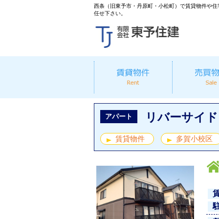
西条（旧東予市・丹原町・小松町）で賃貸物件や住
任せ下さい。
リバーサイド
アパート
賃貸物件
多賀小校区