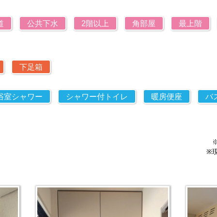
道
公共下水
2階以上
角部屋
最上階
下足箱
浴室シャワー
シャワー付トイレ
暖房便座
バ
※