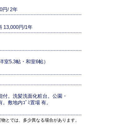
円/ 2年
,000円/1年
帖･洋室5.3帖・和室6帖）
能付。洗髪洗面化粧台。公園・
隣に有。敷地内ｺﾞﾐ置場 有。
実物とでは、多少異なる場合があります。