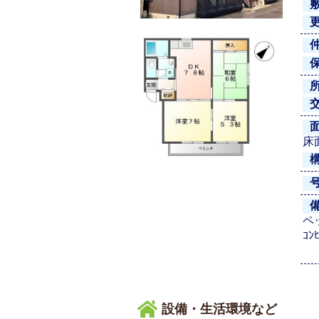
床面
ペ
ｺﾝ
設備・生活環境など