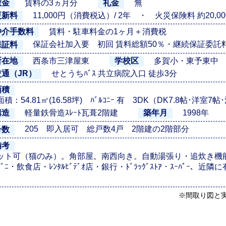
賃料の3ヵ月分
無
敷金
礼金
11,000円（消費税込）/ 2年 ・ 火災保険料 約20,000
更新料
賃料・駐車料金の1ヶ月＋消費税
仲介手数料
保証会社加入要 初回 賃料総額50％・継続保証委託料 13
保証料
西条市三津屋東
多賀小・東予東中
所在地
学校区
せとうちﾊﾞｽ 共立病院入口 徒歩3分
交通（JR）
面積
積：54.81㎡(16.58坪) ﾊﾞﾙｺﾆｰ 有 3DK（DK7.8帖･洋室7
軽量鉄骨造ｽﾚｰﾄ瓦葺2階建
1998年
構造
築年月
205 即入居可 総戸数4戸 2階建の2階部分
号数
備考
ット可（猫のみ）。角部屋。南西向き。自動湯張り・追炊き機
ﾋﾞﾆ・飲食店・ﾚﾝﾀﾙﾋﾞﾃﾞｵ店・銀行・ﾄﾞﾗｯｸﾞｽﾄｱ・ｽｰﾊﾟｰ、近
※間取り図と