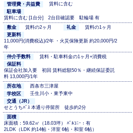
賃料に含む
管理費・共益費
駐車場
賃料に含む [1台分] 2台目確認要 駐輪場 有
賃料の2ヶ月
賃料の1ヶ月
敷金
礼金
更新料
11,000円(消費税込)/2年 ・火災保険更新 約20,000円/2
年
賃料・駐車料金の1ヶ月+消費税
仲介手数料
保証料
保証会社加入要 初回 賃料総額50％・継続保証委託
料 13,000円/1年
西条市三津屋
所在地
壬生川小・東予東中
学校区
交通（JR）
せとうちﾊﾞｽ 本通り停留所 徒歩約2分
面積
床面積：59.62㎡（18.03坪） ﾊﾞﾙｺﾆｰ：有
2LDK（LDK 約14帖・洋室 6帖・和室 6帖）