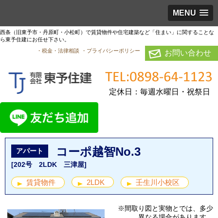
MENU
西条（旧東予市・丹原町・小松町）で賃貸物件や住宅建築など「住まい」に関することな
ら東予住建にお任せ下さい。
・税金・法律相談
・プライバシーポリシー
お問い合わせ
定休日：毎週水曜日・祝祭日
コーポ越智No.3
アパート
[202号 2LDK 三津屋]
賃貸物件
2LDK
壬生川小校区
※間取り図と実物とでは、多少
異なる場合があります。