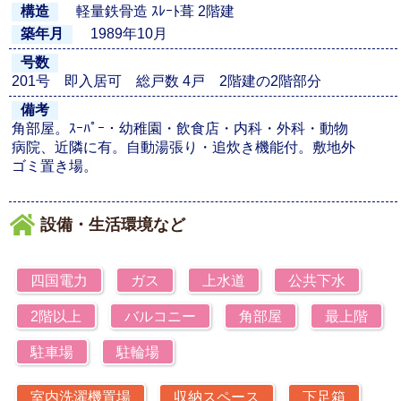
軽量鉄骨造 ｽﾚｰﾄ葺 2階建
構造
1989年10月
築年月
号数
201号 即入居可 総戸数 4戸 2階建の2階部分
備考
角部屋。ｽｰﾊﾟｰ・幼稚園・飲食店・内科・外科・動物
病院、近隣に有。自動湯張り・追炊き機能付。敷地外
ゴミ置き場。
設備・生活環境など
四国電力
ガス
上水道
公共下水
2階以上
バルコニー
角部屋
最上階
駐車場
駐輪場
室内洗濯機置場
収納スペース
下足箱