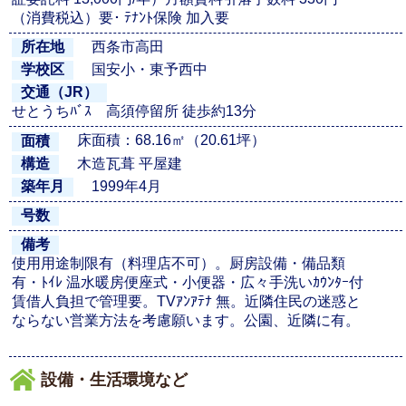
（消費税込）要･ ﾃﾅﾝﾄ保険 加入要
西条市高田
所在地
国安小・東予西中
学校区
交通（JR）
せとうちﾊﾞｽ 高須停留所 徒歩約13分
床面積：68.16㎡（20.61坪）
面積
木造瓦葺 平屋建
構造
1999年4月
築年月
号数
備考
使用用途制限有（料理店不可）。厨房設備・備品類
有・ﾄｲﾚ 温水暖房便座式・小便器・広々手洗いｶｳﾝﾀｰ付
賃借人負担で管理要。TVｱﾝｱﾃﾅ 無。近隣住民の迷惑と
ならない営業方法を考慮願います。公園、近隣に有。
設備・生活環境など