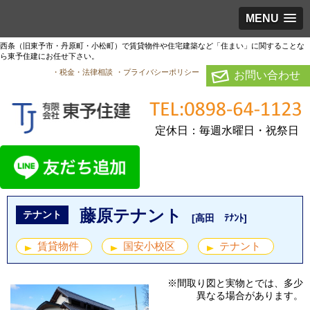
MENU
西条（旧東予市・丹原町・小松町）で賃貸物件や住宅建築など「住まい」に関することな
ら東予住建にお任せ下さい。
・税金・法律相談
・プライバシーポリシー
お問い合わせ
定休日：毎週水曜日・祝祭日
藤原テナント
テナント
[高田 ﾃﾅﾝﾄ]
賃貸物件
国安小校区
テナント
※間取り図と実物とでは、多少
異なる場合があります。