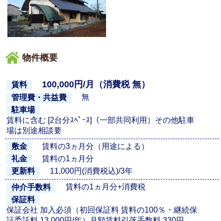
物件概要
100,000円/月（消費税 無）
賃料
無
管理費・共益費
駐車場
賃料に含む [2台分ｽﾍﾟｰｽ]（一部共同利用）その他駐車
場は別途相談要
賃料の3ヵ月分（用途による）
敷金
賃料の1ヵ月分
礼金
11,000円(消費税込)/3年
更新料
賃料の1ヵ月分+消費税
仲介手数料
保証料
保証会社 加入必須（初回保証料 賃料の100％・継続保
証委託料 13,000円/年）月額賃料引落手数料 330円