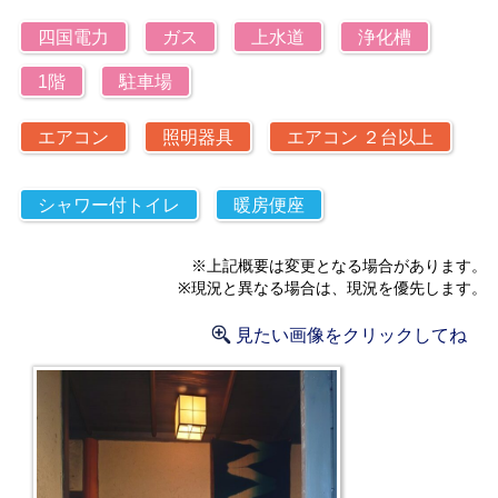
四国電力
ガス
上水道
浄化槽
1階
駐車場
エアコン
照明器具
エアコン ２台以上
シャワー付トイレ
暖房便座
※上記概要は変更となる場合があります。
※現況と異なる場合は、現況を優先します。
見たい画像をクリックしてね